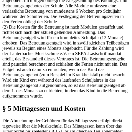
angeboten. Im übrigen obliegt die Ausgestaltung des Bildungs- und
Betreuungsangebotes der Schule. Alle Module umfassen eine
verlässliche Betreuung von mindestens 6 Wochen pro Schuljahr
während der Schulferien. Die Festlegung der Betreuungszeiten in
den Ferien obliegt der Schule.
(2) Die Kosten für die Betreuung ist nach Modulen gestaffelt und
richtet sich nach der aktuell geltenden Anmeldung. Das
Betreuungsentgelt wird für ein komplettes Schuljahr (12 Monate)
erhoben. Das Betreuungsentgelt wird in zwölf gleichen Teilbeträgen
jeweils zu Beginn eines Monats abgebucht. Für die Zahlung wird
der Lauterbacher Musikschule e.V. ein SEPA-Lastschriftmandat
erteilt, das Bestandteil dieses Vertrages ist. Die Betreuungsentgelte
sind pauschal berechnet und schließen die Ferien nicht mit ein. Das
Entgelt ist auch dann zu entrichten, wenn das Kind das
Betreuungsangebot (zum Beispiel im Krankheitsfall) nicht besucht.
Wird ein Kind erst während des laufenden Schuljahres in das
Betreuungsangebot aufgenommen, so ist das Betreuungsentgelt ab
dem 1. des Monats zu entrichten, in dem das Kind in die Betreuung
aufgenommen wurde.
§ 5 Mittagessen und Kosten
Die Abrechnung der Gebühren für das Mittagessen erfolgt direkt
tageweise über die Musikschule. Das Mittagessen kann über das
Elternportal bis spätestens 8.15 Uhr am gleichen Tag abgemeldet