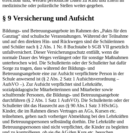
erreichbar sind, werden persönliche Daten zu Kind und Eltern an
medizinische oder polizeiliche Stellen weiter-gegeben.
§ 9 Versicherung und Aufsicht
Bildungs- und Betreuungsangebote im Rahmen des „Pakts für den
Ganztag“ sind schulische Veranstaltungen. Während der Teilnahme
und auf den direkten Hin- und Rückwegen sind die Schülerinnen
und Schüler nach § 2 Abs. 1 Nr. 8 Buchstabe b SGB VII gesetzlich
unfallversichert. Dieser Versicherungsschutz entfällt, wenn die
normale Dauer des Weges verlängert oder für sonstige Maßnahmen
unterbrochen wird. Die Schulleiterin oder der Schulleiter hat dafür
Sorge zu tragen, dass während der Bildungs- und
Betreuungsangebote eine zur Aufsicht verpflichtete Person in der
Schule anwesend ist (§ 2 Abs. 2 Satz 1 Aufsichtsverordnung –
AufsVO –). Zur Aufsicht verpflichtet sind Lehrkräfte,
sozialpädagogische Mitarbeiterinnen und Mitarbeiter sowie
schulfremde Personen, die Bildungs- und Betreuungsangebote
durchführen (§ 2 Abs. 1 Satz 1 AufsVO). Die Schulleiterin oder der
Schulleiter übt das Hausrecht aus (§ 90 Abs.1 Satz 3 HSchG).
Kinder, die im Rahmen dieses Vertrages an AGs, Kursen etc.
teilnehmen, gehen nach vorheriger Abmeldung bei den Lehrkräften
und Betreuungspersonen selbständig dorthin. Die Lehrkräfte und
Betreuungspersonen sind nicht verpflichtet, die Kinder zu begleiten
und zu kontrollieren, ob sie die AG/den Kurs etc. besuchen.