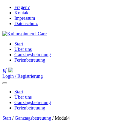
Fragen?
Kontakt
Impressum
Datenschutz
Start
Über uns
Ganztagsbetreuung
Ferienbetreuung
🛒
Login / Registrierung
Start
Über uns
Ganztagsbetreuung
Ferienbetreuung
Start
/
Ganztagsbetreuung
/ Modul4