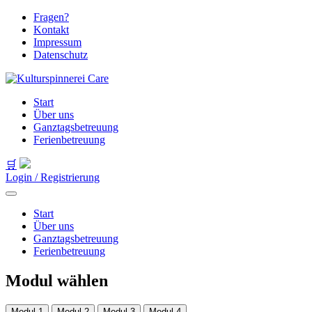
Fragen?
Kontakt
Impressum
Datenschutz
Start
Über uns
Ganztagsbetreuung
Ferienbetreuung
🛒
Login / Registrierung
Start
Über uns
Ganztagsbetreuung
Ferienbetreuung
Modul wählen
Modul 1
Modul 2
Modul 3
Modul 4