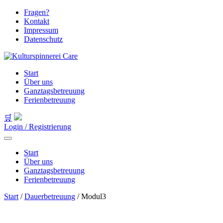
Fragen?
Kontakt
Impressum
Datenschutz
Start
Über uns
Ganztagsbetreuung
Ferienbetreuung
🛒
Login / Registrierung
Start
Über uns
Ganztagsbetreuung
Ferienbetreuung
Start
/
Dauerbetreuung
/ Modul3