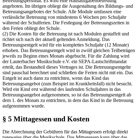
Betreuungspersonal. Es wird eine Hausaufgabenbetreuung
angeboten. Im übrigen obliegt die Ausgestaltung des Bildungs- und
Betreuungsangebotes der Schule. Alle Module umfassen eine
verlässliche Betreuung von mindestens 6 Wochen pro Schuljahr
während der Schulferien. Die Festlegung der Betreuungszeiten in
den Ferien obliegt der Schule.
(2) Die Kosten für die Betreuung ist nach Modulen gestaffelt und
richtet sich nach der aktuell geltenden Anmeldung. Das
Betreuungsentgelt wird für ein komplettes Schuljahr (12 Monate)
erhoben. Das Betreuungsentgelt wird in zwölf gleichen Teilbeträgen
jeweils zu Beginn eines Monats abgebucht. Für die Zahlung wird
der Lauterbacher Musikschule e.V. ein SEPA-Lastschriftmandat
erteilt, das Bestandteil dieses Vertrages ist. Die Betreuungsentgelte
sind pauschal berechnet und schließen die Ferien nicht mit ein. Das
Entgelt ist auch dann zu entrichten, wenn das Kind das
Betreuungsangebot (zum Beispiel im Krankheitsfall) nicht besucht.
Wird ein Kind erst während des laufenden Schuljahres in das
Betreuungsangebot aufgenommen, so ist das Betreuungsentgelt ab
dem 1. des Monats zu entrichten, in dem das Kind in die Betreuung
aufgenommen wurde.
§ 5 Mittagessen und Kosten
Die Abrechnung der Gebühren für das Mittagessen erfolgt direkt
tageweise über die Musikschule. Das Mittagessen kann über das