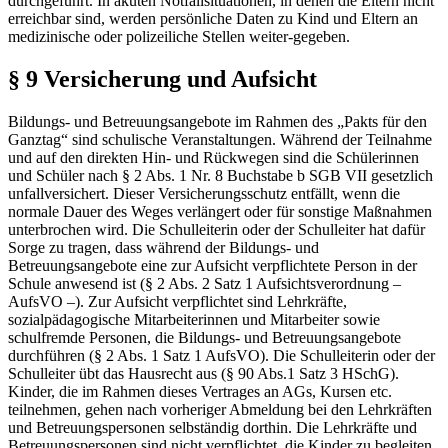
durchgeführt. In akuten Notfallsituationen, in denen die Eltern nicht
erreichbar sind, werden persönliche Daten zu Kind und Eltern an
medizinische oder polizeiliche Stellen weiter-gegeben.
§ 9 Versicherung und Aufsicht
Bildungs- und Betreuungsangebote im Rahmen des „Pakts für den
Ganztag“ sind schulische Veranstaltungen. Während der Teilnahme
und auf den direkten Hin- und Rückwegen sind die Schülerinnen
und Schüler nach § 2 Abs. 1 Nr. 8 Buchstabe b SGB VII gesetzlich
unfallversichert. Dieser Versicherungsschutz entfällt, wenn die
normale Dauer des Weges verlängert oder für sonstige Maßnahmen
unterbrochen wird. Die Schulleiterin oder der Schulleiter hat dafür
Sorge zu tragen, dass während der Bildungs- und
Betreuungsangebote eine zur Aufsicht verpflichtete Person in der
Schule anwesend ist (§ 2 Abs. 2 Satz 1 Aufsichtsverordnung –
AufsVO –). Zur Aufsicht verpflichtet sind Lehrkräfte,
sozialpädagogische Mitarbeiterinnen und Mitarbeiter sowie
schulfremde Personen, die Bildungs- und Betreuungsangebote
durchführen (§ 2 Abs. 1 Satz 1 AufsVO). Die Schulleiterin oder der
Schulleiter übt das Hausrecht aus (§ 90 Abs.1 Satz 3 HSchG).
Kinder, die im Rahmen dieses Vertrages an AGs, Kursen etc.
teilnehmen, gehen nach vorheriger Abmeldung bei den Lehrkräften
und Betreuungspersonen selbständig dorthin. Die Lehrkräfte und
Betreuungspersonen sind nicht verpflichtet, die Kinder zu begleiten