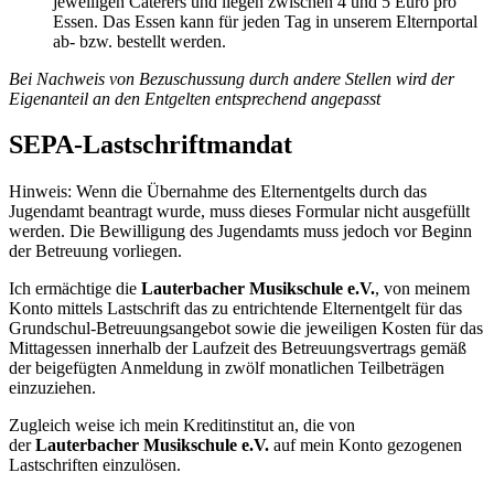
jeweiligen Caterers und liegen zwischen 4 und 5 Euro pro
Essen. Das Essen kann für jeden Tag in unserem Elternportal
ab- bzw. bestellt werden.
Bei Nachweis von Bezuschussung durch andere Stellen wird der
Eigenanteil an den Entgelten entsprechend angepasst
SEPA-Lastschriftmandat
Hinweis: Wenn die Übernahme des Elternentgelts durch das
Jugendamt beantragt wurde, muss dieses Formular nicht ausgefüllt
werden. Die Bewilligung des Jugendamts muss jedoch vor Beginn
der Betreuung vorliegen.
Ich ermächtige die
Lauterbacher Musikschule e.V.
, von meinem
Konto mittels Lastschrift das zu entrichtende Elternentgelt für das
Grundschul-Betreuungsangebot sowie die jeweiligen Kosten für das
Mittagessen innerhalb der Laufzeit des Betreuungsvertrags gemäß
der beigefügten Anmeldung in zwölf monatlichen Teilbeträgen
einzuziehen.
Zugleich weise ich mein Kreditinstitut an, die von
der
Lauterbacher Musikschule e.V.
auf mein Konto gezogenen
Lastschriften einzulösen.