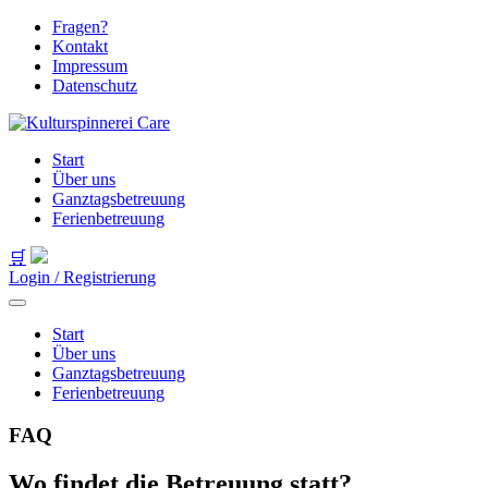
Fragen?
Kontakt
Impressum
Datenschutz
Start
Über uns
Ganztagsbetreuung
Ferienbetreuung
🛒
Login / Registrierung
Start
Über uns
Ganztagsbetreuung
Ferienbetreuung
FAQ
Wo findet die Betreuung statt?